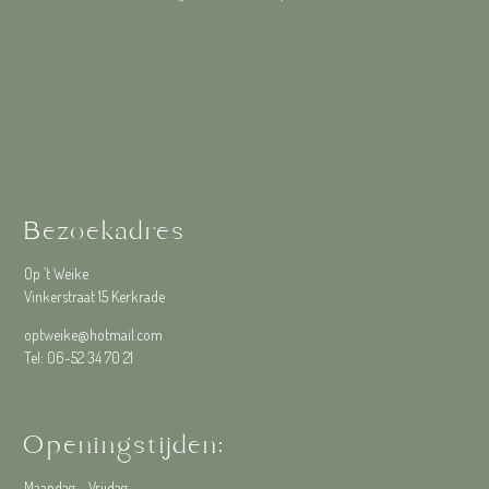
Bezoekadres
Op ’t Weike
Vinkerstraat 15 Kerkrade
optweike@hotmail.com
Tel: 06-52 34 70 21
Openingstijden:
Maandag – Vrijdag